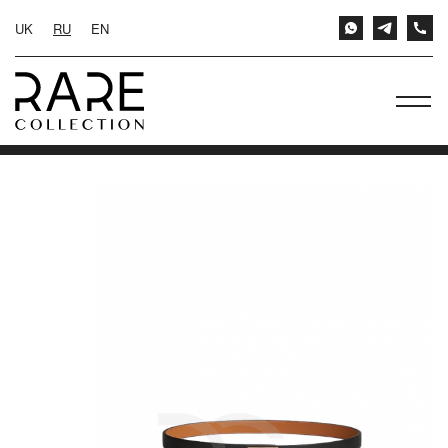
UK
RU
EN