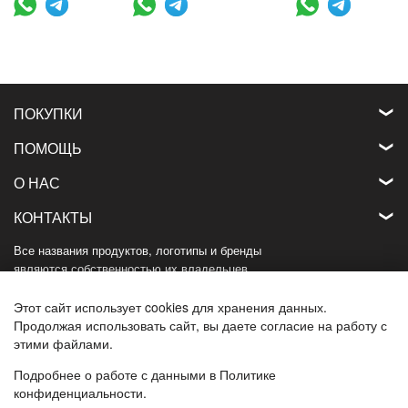
ПОКУПКИ
ПОМОЩЬ
О НАС
КОНТАКТЫ
Все названия продуктов, логотипы и бренды
являются собственностью их владельцев.
Все названия компаний, продуктов и услуг,
используемые на этом веб-сайте,
Этот сайт использует cookies для хранения данных.
используются только в целях идентификации.
Продолжая использовать сайт, вы даете согласие на работу с
этими файлами.
Подробнее о работе с данными в Политике
конфиденциальности.
ЗАКАЗАТЬ ЗВОНОК