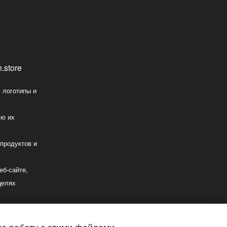
.store
 логотипы и
ью их
 продуктов и
еб-сайте,
целях