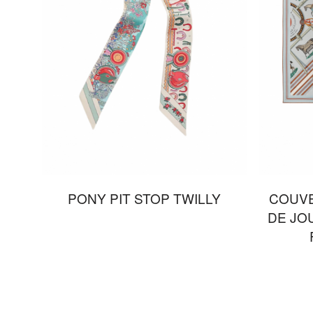
PONY PIT STOP TWILLY
COUV
DE JO