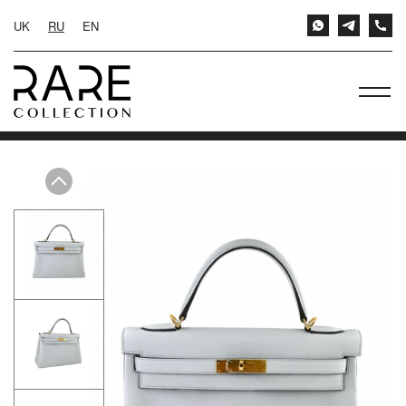
UK
RU
EN