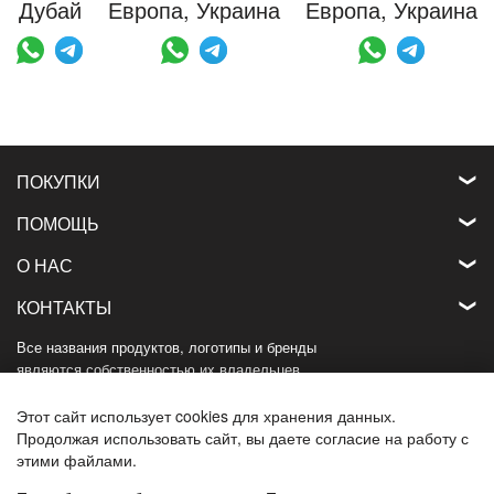
Дубай
Европа, Украина
Европа, Украина
ПОКУПКИ
ПОМОЩЬ
О НАС
КОНТАКТЫ
Все названия продуктов, логотипы и бренды
являются собственностью их владельцев.
Все названия компаний, продуктов и услуг,
используемые на этом веб-сайте,
Этот сайт использует cookies для хранения данных.
используются только в целях идентификации.
Продолжая использовать сайт, вы даете согласие на работу с
этими файлами.