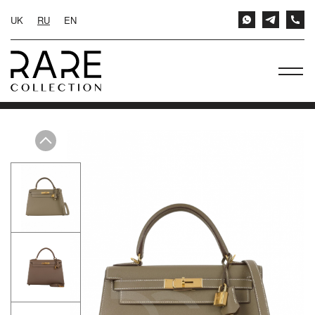
UK
RU
EN