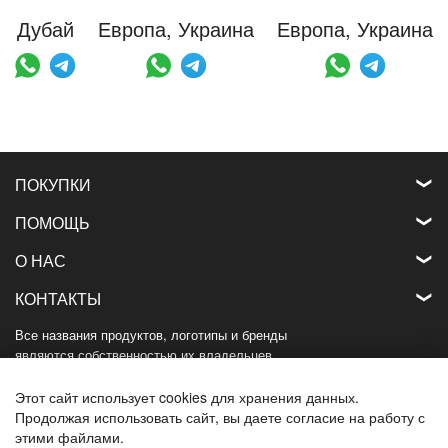
Дубай
Европа, Украина
Европа, Украина
ПОКУПКИ
ПОМОЩЬ
О НАС
КОНТАКТЫ
Все названия продуктов, логотипы и бренды
являются собственностью их владельцев.
Все названия компаний, продуктов и услуг,
используемые на этом веб-сайте,
Этот сайт использует cookies для хранения данных.
используются только в целях идентификации.
Продолжая использовать сайт, вы даете согласие на работу с
этими файлами.