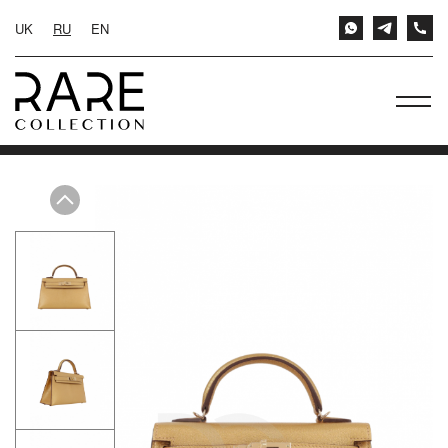
UK
RU
EN