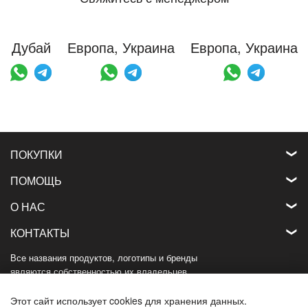
Дубай
Европа, Украина
Европа, Украина
ПОКУПКИ
ПОМОЩЬ
О НАС
КОНТАКТЫ
Все названия продуктов, логотипы и бренды
являются собственностью их владельцев.
Все названия компаний, продуктов и услуг,
используемые на этом веб-сайте,
Этот сайт использует cookies для хранения данных.