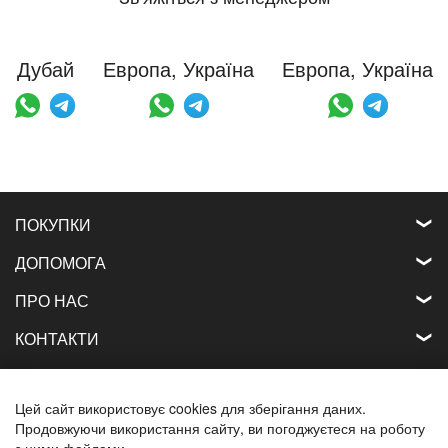
Дубай
Европа, Україна
Европа, Україна
ПОКУПКИ
ДОПОМОГА
ПРО НАС
КОНТАКТИ
Всі назви продуктів, логотипи та бренди
є власністю їх власників.
Цей сайт використовує cookies для зберігання даних.
Всі назви компаній, продуктів та послуг,
Продовжуючи використання сайту, ви погоджуєтеся на роботу
використовувані на цьому веб-сайті,