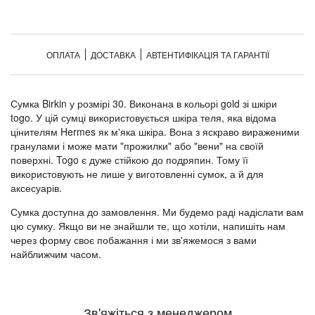
ОПЛАТА
ДОСТАВКА
АВТЕНТИФІКАЦІЯ ТА ГАРАНТІЇ
Сумка Birkin у розмірі 30. Виконана в кольорі gold зі шкіри
togo. У цій сумці використовується шкіра теля, яка відома
цінителям Hermes як м'яка шкіра. Вона з яскраво вираженими
гранулами і може мати "прожилки" або "вени" на своїй
поверхні. Togo є дуже стійкою до подряпин. Тому її
використовують не лише у виготовленні сумок, а й для
аксесуарів.
Сумка доступна до замовлення. Ми будемо раді надіслати вам
цю сумку. Якщо ви не знайшли те, що хотіли, напишіть нам
через форму своє побажання і ми зв'яжемося з вами
найближчим часом.
Зв'яжіться з менеджером