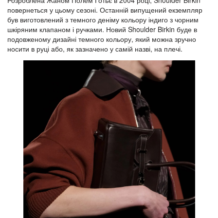
Розроблена Жаном Полем Готьє в 2004 році, Shoulder Birkin
повернеться у цьому сезоні. Останній випущений екземпляр
був виготовлений ​​з темного деніму кольору індиго з чорним
шкіряним клапаном і ручками. Новий Shoulder Birkin буде в
подовженому дизайні темного кольору, який можна зручно
носити в руці або, як зазначено у самій назві, на плечі.