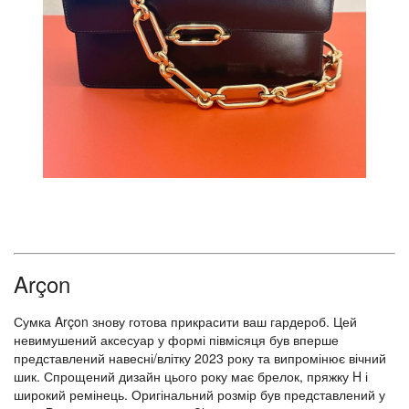
Arçon
Сумка Arçon знову готова прикрасити ваш гардероб. Цей
невимушений аксесуар у формі півмісяця був вперше
представлений навесні/влітку 2023 року та випромінює вічний
шик. Спрощений дизайн цього року має брелок, пряжку H і
широкий ремінець. Оригінальний розмір був представлений у