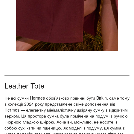
Leather Tote
Не всі сумки Hermes обов’язково повинні бути Birkin, саме тому
в колекції 2024 року представлене свіже доповнення від
Hermes — елегантну мінімалістичну шкіряну сумку з відкритим
верхом. Ця простора сумка була помічена на подіумі з ручкою
і чорною гладкою шкірою. Хоча ви, можливо, не носите із
собою сухі квіти чи пшеницю, як моделі з подіуму, ця сумка є
чудовим варіантом для шикарного та романтичного літнього