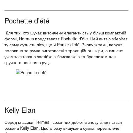
Pochette d’été
Для тих, хто шукає витончену елегантність у більш компактній
формі, Hermes представляє Pochette d’éte. Цей витвір зберігає
ту саму сутність літа, що й Panier d’été. Знову ж таки, верхня
половина та ручка виготовлені з традиційної шкіри, а кишеня
укомплектована застібкою-блискавкою та браслетом для
зручного носіння в руці.
Kelly Elan
Серед класики Hermes і сезонних дебютів знову з’являється
бажана Kelly Elan. Цього разу вишукана сумка через плече