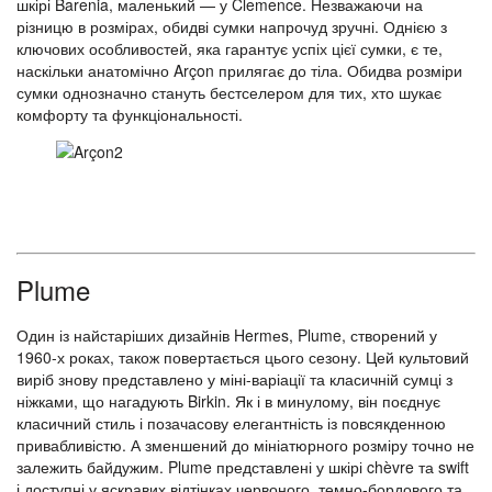
шкірі Barenia, маленький — у Clemence. Незважаючи на
різницю в розмірах, обидві сумки напрочуд зручні. Однією з
ключових особливостей, яка гарантує успіх цієї сумки, є те,
наскільки анатомічно Arçon прилягає до тіла. Обидва розміри
сумки однозначно стануть бестселером для тих, хто шукає
комфорту та функціональності.
Plume
Один із найстаріших дизайнів Hermеs, Plume, створений у
1960-х роках, також повертається цього сезону. Цей культовий
виріб знову представлено у міні-варіації та класичній сумці з
ніжками, що нагадують Birkin. Як і в минулому, він поєднує
класичний стиль і позачасову елегантність із повсякденною
привабливістю. А зменшений до мініатюрного розміру точно не
залежить байдужим. Plume представлені у шкірі chèvre та swift
і доступні у яскравих відтінках червоного, темно-бордового та