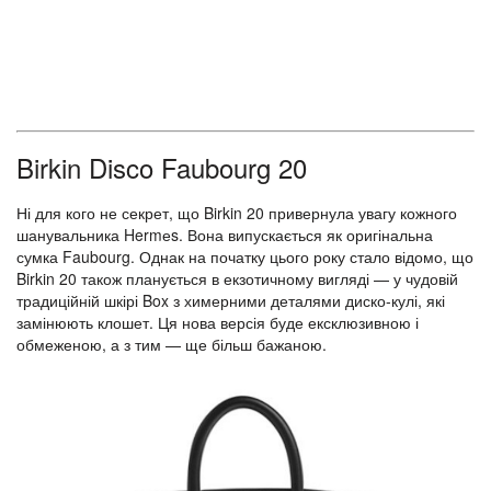
Birkin Disco Faubourg 20
Ні для кого не секрет, що Birkin 20 привернула увагу кожного
шанувальника Hermеs. Вона випускається як оригінальна
сумка Faubourg. Однак на початку цього року стало відомо, що
Birkin 20 також планується в екзотичному вигляді — у чудовій
традиційній шкірі Box з химерними деталями диско-кулі, які
замінюють клошет. Ця нова версія буде ексклюзивною і
обмеженою, а з тим — ще більш бажаною.