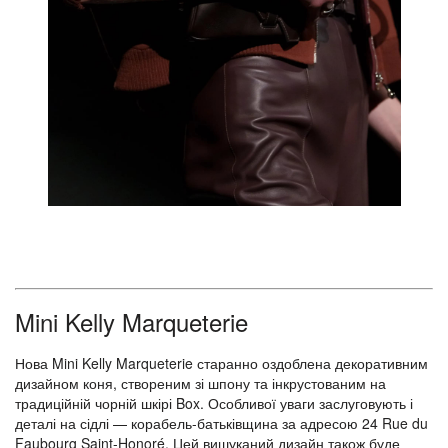
Mini Kelly Marqueterie
Нова Mini Kelly Marqueterie старанно оздоблена декоративним
дизайном коня, створеним зі шпону та інкрустованим на
традиційній чорній шкірі Box. Особливої ​​уваги заслуговують і
деталі на сідлі — корабель-батьківщина за адресою 24 Rue du
Faubourg Saint-Honoré. Цей вишуканий дизайн також буде